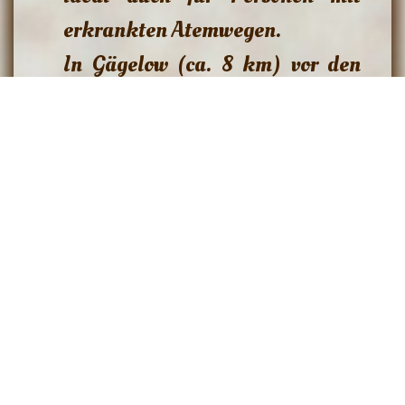
erkrankten Atemwegen.
In Gägelow (ca. 8 km) vor den
Toren von Wismar befindet sich
ein großes Einkaufszentrum.
Empfehlenswert sind Ausflüge in
die Hansestadt Wismar dessen
Altstadt und dem Hafen, und
nach Boltenhagen. Hier finden
Sie viele Kureinrichtungen und
Veranstaltungen wie
Tanzabende, Musikevents und